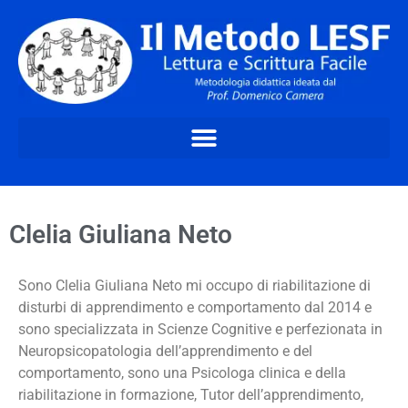
Clelia Giuliana Neto
Sono Clelia Giuliana Neto mi occupo di riabilitazione di
disturbi di apprendimento e comportamento dal 2014 e
sono specializzata in Scienze Cognitive e perfezionata in
Neuropsicopatologia dell’apprendimento e del
comportamento, sono una Psicologa clinica e della
riabilitazione in formazione, Tutor dell’apprendimento,