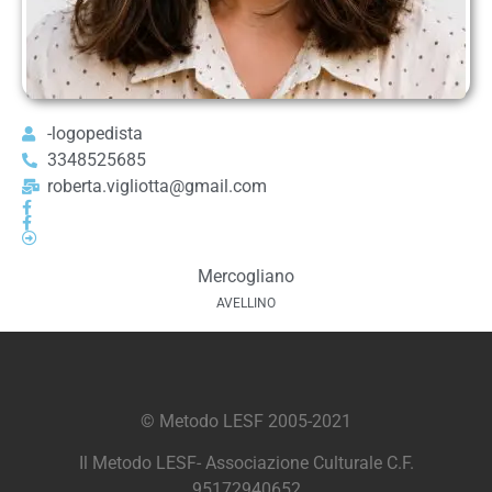
-logopedista
3348525685
roberta.vigliotta@gmail.com
Mercogliano
AVELLINO
© Metodo LESF 2005-2021
Il Metodo LESF- Associazione Culturale C.F.
95172940652