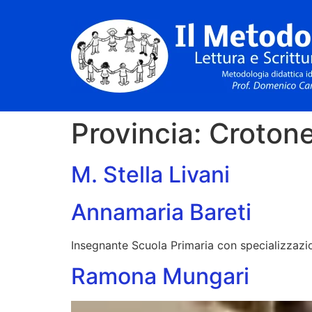
Provincia:
Croton
M. Stella Livani
Annamaria Bareti
Insegnante Scuola Primaria con specializzazi
Ramona Mungari