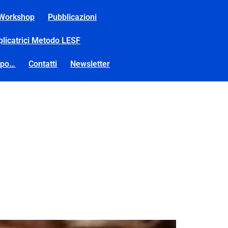
Workshop
Pubblicazioni
plicatrici Metodo LESF
opo…
Contatti
Newsletter