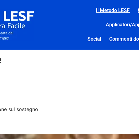
Il Metodo LESF
Applicatori/Ap
Social
Commenti d
e
one sul sostegno