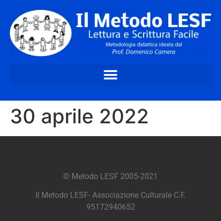
30 aprile 2022
© Metodo LESF 2005-2021
Il Metodo LESF- Associazione Culturale C.F.
95172940652