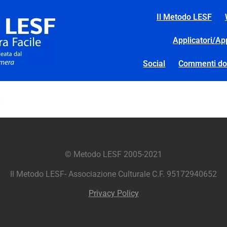
Il Metodo LESF
Applicatori/Ap
Social
Commenti d
4
© Metodo LESF 2005-2021
Il Metodo LESF- Associazione Culturale C.F. 95172940652
Privacy Policy